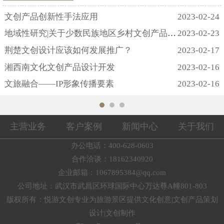
民族地域性文化与自己的生活相对比是较为陌生
而遥远的，所以为了拉近文创产品设计与消费者
文创产品创新性手法应用
2023-02-24
之间的距离，产品设计原则除了考虑实用性原
地域性研究|关于少数民族地区乡村文创产品设计
2023-02-23
则、美观性原则，还需要考虑易理解性原则和趣
荆楚文创设计应该如何发展推广？
2023-02-17
味性原则;在平面设计四大原则，亲密性原则、对
齐原则、重复原则和对比原则中，应该重点关注
湘西南文化文创产品设计开发
2023-02-16
提取后视觉元素的亲密性...
文旅融合——IP形象传播要素
2023-02-16
主营业务
客户案例
新闻中心
关于我们
办公电话：400-628-0603
合作洽谈：18162340920
企业邮箱：1067895384@qq.com
公司地址：武汉市武昌区环球国际中心万达尊A幢801-803
版权所有：悦游文创专业为旅游景区提供文化创意|文创产品策划
设计|文创制作