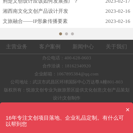
荆楚文创设计应该如何发展推广？
2023-02-17
味性原则;在平面设计四大原则，亲密性原则、对
齐原则、重复原则和对比原则中，应该重点关注
湘西南文化文创产品设计开发
2023-02-16
提取后视觉元素的亲密性...
文旅融合——IP形象传播要素
2023-02-16
主营业务
客户案例
新闻中心
关于我们
办公电话：400-628-0603
合作洽谈：18162340920
企业邮箱：1067895384@qq.com
公司地址：武汉市武昌区环球国际中心万达尊A幢801-803
版权所有：悦游文创专业为旅游景区提供文化创意|文创产品策划
设计|文创制作
鄂ICP备17006373号-1
×
技术支持：
湖北企网信息技术有限公司
16年专注文创项目落地、企业礼品定制。有什么可
以帮到您