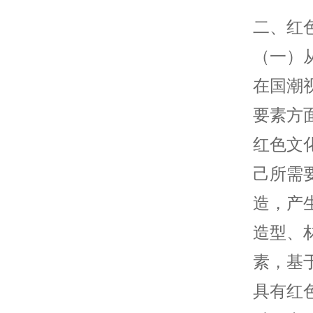
二、红
（一）
在国潮
要素方
红色文
己所需
造，产
造型、
素，基
具有红