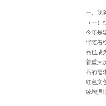
一、现
（一）红
今年是
伴随着
品也成
着重大
品的需
红色文
续增温