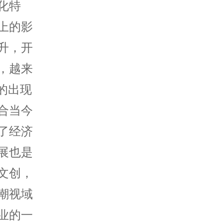
化特
上的影
升，开
，越来
的出现
合当今
了经济
展也是
文创，
潮视域
业的一