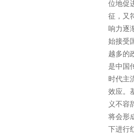
位地促
征，又
响力逐
始接受
越多的
是中国
时代主
效应。
义不容
将会形
下进行