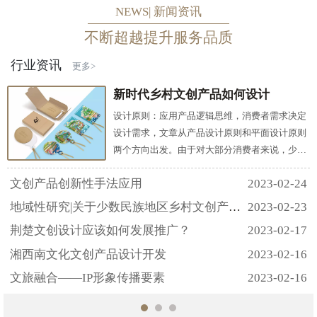
NEWS| 新闻资讯
不断超越提升服务品质
行业资讯
更多>
新时代乡村文创产品如何设计
设计原则：应用产品逻辑思维，消费者需求决定
设计需求，文章从产品设计原则和平面设计原则
两个方向出发。由于对大部分消费者来说，少数
民族地域性文化与自己的生活相对比是较为陌生
文创产品创新性手法应用
2023-02-24
而遥远的，所以为了拉近文创产品设计与消费者
之间的距离，产品设计原则除了考虑实用性原
地域性研究|关于少数民族地区乡村文创产品设计
2023-02-23
则、美观性原则，还需要考虑易理解性原则和趣
荆楚文创设计应该如何发展推广？
2023-02-17
味性原则;在平面设计四大原则，亲密性原则、对
齐原则、重复原则和对比原则中，应该重点关注
湘西南文化文创产品设计开发
2023-02-16
提取后视觉元素的亲密性...
文旅融合——IP形象传播要素
2023-02-16