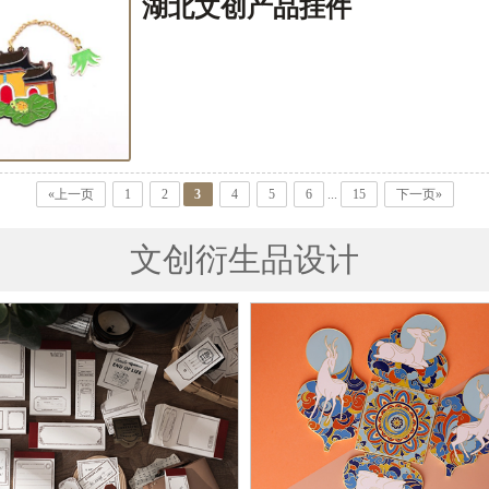
湖北文创产品挂件
«上一页
1
2
3
4
5
6
...
15
下一页»
文创衍生品设计