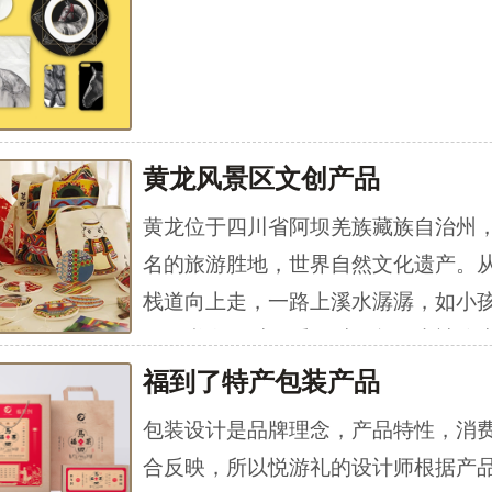
黄龙风景区文创产品
黄龙位于四川省阿坝羌族藏族自治州
名的旅游胜地，世界自然文化遗产。
栈道向上走，一路上溪水潺潺，如小
琵琶弹奏，时而缓、时而急，来被称为
境”“人间瑶池”的黄龙风景区，悦游礼
福到了特产包装产品
创的黄龙风景区文创创意来源于黄龙
包装设计是品牌理念，产品特性，消
合反映，所以悦游礼的设计师根据产