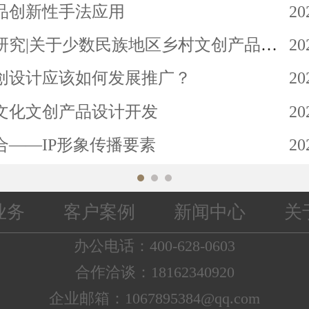
而遥远的，所以为了拉近文创产品设
品创新性手法应用
20
之间的距离，产品设计原则除了考虑
研究|关于少数民族地区乡村文创产品设计
20
则、美观性原则，还需要考虑易理解
创设计应该如何发展推广？
20
味性原则;在平面设计四大原则，亲密
齐原则、重复原则和对比原则中，应
文化文创产品设计开发
20
提取后视觉元素的亲密性...
合——IP形象传播要素
20
业务
客户案例
新闻中心
关
办公电话：400-628-0603
合作洽谈：18162340920
企业邮箱：1067895384@qq.com