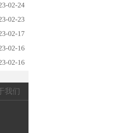
计与消费者
23-02-24
湖北武汉·蔡甸文创伴手礼 知音故里 蔡
实用性原
23-02-23
微探国潮视域下的红色文创设计
性原则和趣
23-02-17
新媒体背景的“文化+”博物馆文
性原则、对
该重点关注
23-02-16
打造高品质文创产品的四大发展路径，构建文
23-02-16
项目案例 |《布老虎》纹样提取
于我们