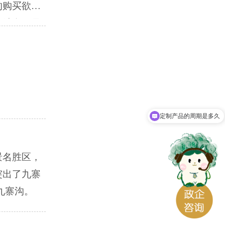
的购买欲
相结合，是
种要素的综
定制产品的周期是多久
景名胜区，
突出了九寨
道九寨沟。