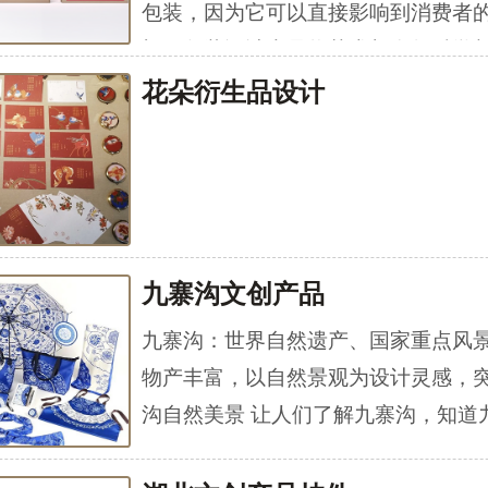
包装，因为它可以直接影响到消费者
望。包装设计也是将艺术与自然科学
商业，艺术，材料，心理，社会等多
花朵衍生品设计
合体现。
九寨沟文创产品
九寨沟：世界自然遗产、国家重点风
物产丰富，以自然景观为设计灵感，
沟自然美景 让人们了解九寨沟，知