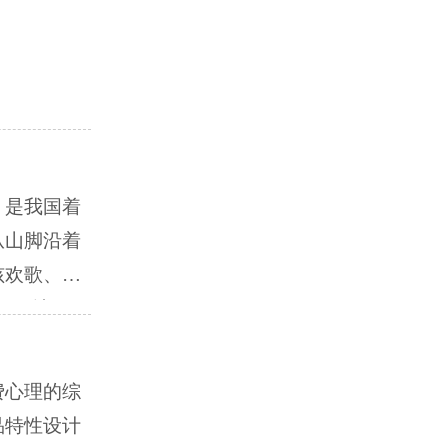
，是我国着
从山脚沿着
孩欢歌、像
“圣地仙
文创团队原
自然美景。
费心理的综
品特性设计